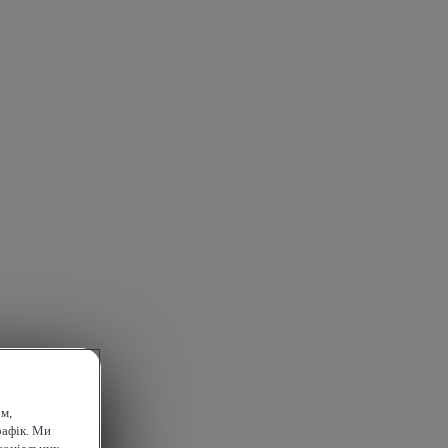
м,
рафік. Ми