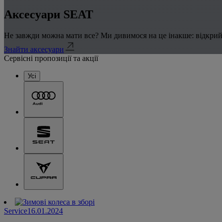
Аксесуари SEAT
Не завжди можна мати все? Ми дивимося на це інакше: відкрий
Знайти аксесуари
Сервісні пропозиції та акції
Усі
Service
16.01.2024