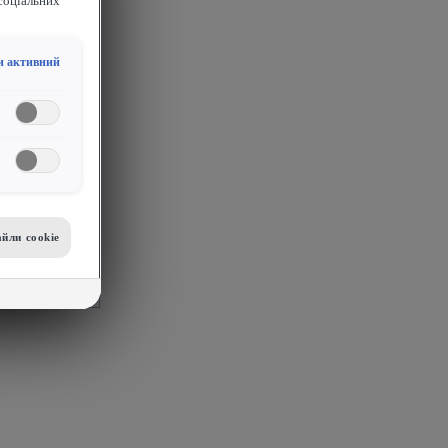
соціальних
и активний
йли сookie