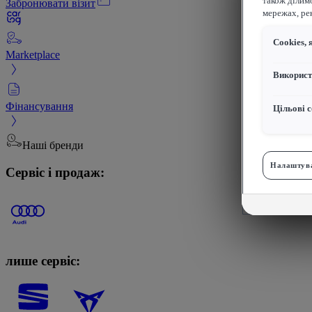
також ділим
Забронювати візит
мережах, рек
Сookies, 
Marketplace
Використ
Фінансування
Цільові с
Наші бренди
Налаштува
Сервіс і продаж:
лише сервіс: