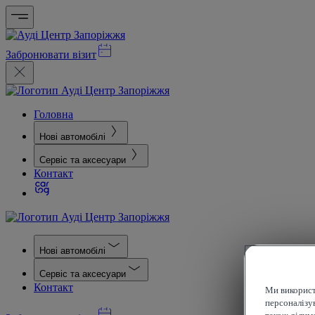
Забронювати візит
Головна
Нові автомобілі
Сервіс та аксесуари
Контакт
Нові автомобілі
Сервіс та аксесуари
Контакт
Ми використ
персоналізув