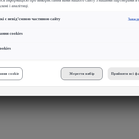
ося інформацією про використання вами нашого сайту з нашими партнерами в 
ламі і аналітиці.
які є невід’ємною частиною сайту
Завжд
ання cookies
ookies
ння cookie
Зберегти вибір
Прийняти всі фа